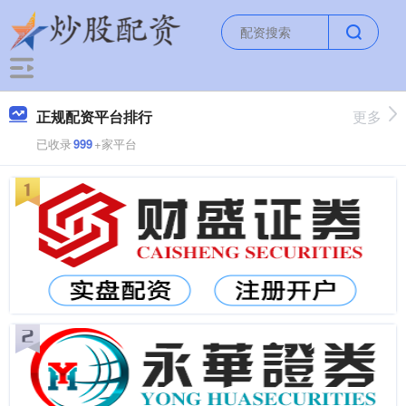
正规配资平台排行
更多
已收录
999
+家平台