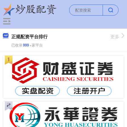
正规配资平台排行
更多
已收录
999
+家平台