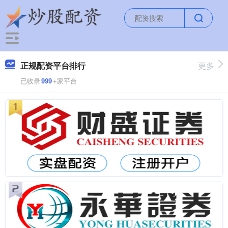
正规配资平台排行
更多
已收录
999
+家平台