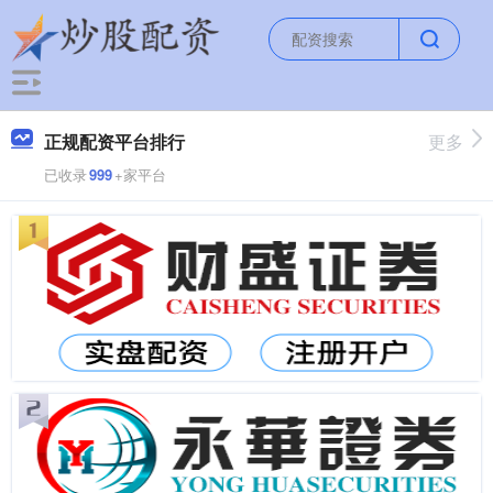
正规配资平台排行
更多
已收录
999
+家平台