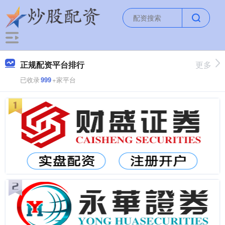
正规配资平台排行
更多
已收录
999
+家平台