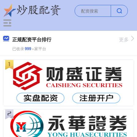
正规配资平台排行
更多
已收录
999
+家平台