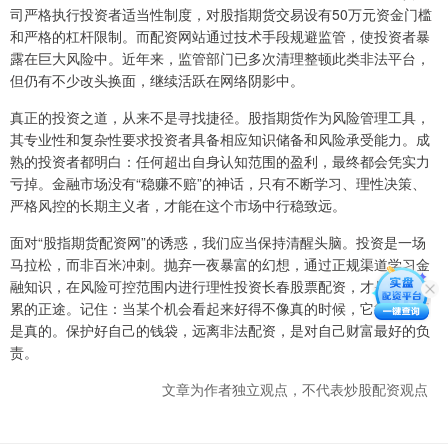
司严格执行投资者适当性制度，对股指期货交易设有50万元资金门槛
和严格的杠杆限制。而配资网站通过技术手段规避监管，使投资者暴
露在巨大风险中。近年来，监管部门已多次清理整顿此类非法平台，
但仍有不少改头换面，继续活跃在网络阴影中。
真正的投资之道，从来不是寻找捷径。股指期货作为风险管理工具，
其专业性和复杂性要求投资者具备相应知识储备和风险承受能力。成
熟的投资者都明白：任何超出自身认知范围的盈利，最终都会凭实力
亏掉。金融市场没有“稳赚不赔”的神话，只有不断学习、理性决策、
严格风控的长期主义者，才能在这个市场中行稳致远。
面对“股指期货配资网”的诱惑，我们应当保持清醒头脑。投资是一场
马拉松，而非百米冲刺。抛弃一夜暴富的幻想，通过正规渠道学习金
融知识，在风险可控范围内进行理性投资长春股票配资，才是财富积
累的正途。记住：当某个机会看起来好得不像真的时候，它往往就不
是真的。保护好自己的钱袋，远离非法配资，是对自己财富最好的负
责。
文章为作者独立观点，不代表炒股配资观点