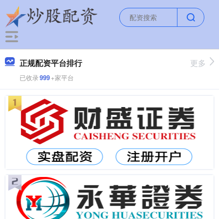
正规配资平台排行
更多
已收录
999
+家平台