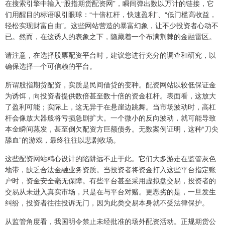
在搜索引擎中输入“股指期货配资网”，瞬间弹出数以万计的链接，它
们用醒目的标语吸引眼球：“十倍杠杆，快速盈利”、“低门槛高收益，
轻松实现财富自由”。这些网站营造的暴富幻象，让不少投资者心动不
已。然而，在这诱人的表象之下，隐藏着一个布满荆棘的金融雷区。
请注意，在选择股票配资平台时，建议您进行充分的调查和研究，以
确保选择一个可信赖的平台。
所谓股指期货配资，实质是民间借贷的变种。配资网站以较低保证金
为诱饵，向投资者提供数倍甚至数十倍的资金杠杆。表面看，这放大
了盈利可能；实际上，这无异于在悬崖边跳舞。当市场波动时，高杠
杆会像放大器般将亏损急剧扩大。一个微小的反向波动，就可能导致
本金瞬间蒸发，甚至倒欠配资方巨额债务。无数案例证明，这种“刀尖
舔血”的游戏，最终往往以悲剧收场。
这些配资网站精心设计的陷阱远不止于此。它们大多游走在监管灰色
地带，缺乏合法金融业务资质。当投资者将资金打入这些平台指定账
户时，资金安全毫无保障。有些平台甚至采用虚拟盘交易，投资者的
交易从未进入真实市场，只是在与平台对赌。更恶劣的是，一旦发生
纠纷，投资者往往投诉无门，因为此类交易本身就不受法律保护。
从监管角度看，我国明令禁止未经批准的场外配资活动。正规期货公