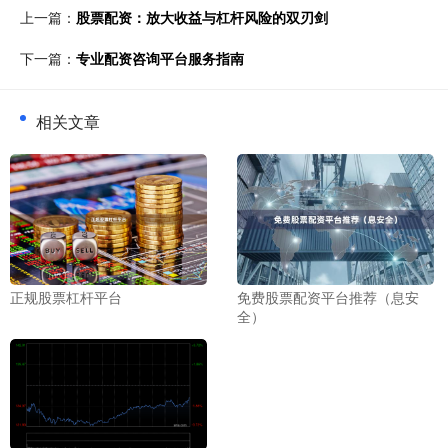
上一篇：
股票配资：放大收益与杠杆风险的双刃剑
下一篇：
专业配资咨询平台服务指南
相关文章
正规股票杠杆平台
免费股票配资平台推荐（息安
全）