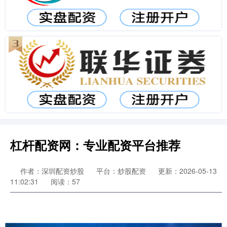
杠杆配资网：专业配资平台推荐
作者：深圳配资炒股
平台：炒股配资
更新：2026-05-13
11:02:31
阅读：57