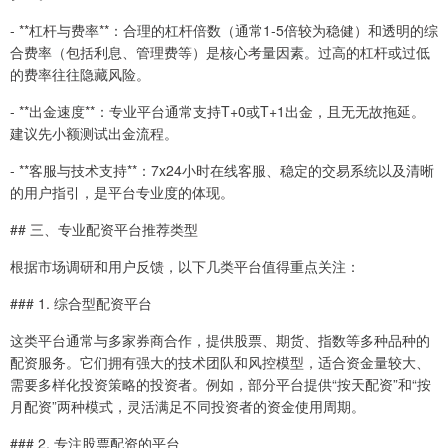
- **杠杆与费率**：合理的杠杆倍数（通常1-5倍较为稳健）和透明的综
合费率（包括利息、管理费等）是核心考量因素。过高的杠杆或过低
的费率往往隐藏风险。
- **出金速度**：专业平台通常支持T+0或T+1出金，且无无故拖延。
建议先小额测试出金流程。
- **客服与技术支持**：7x24小时在线客服、稳定的交易系统以及清晰
的用户指引，是平台专业度的体现。
## 三、专业配资平台推荐类型
根据市场调研和用户反馈，以下几类平台值得重点关注：
### 1. 综合型配资平台
这类平台通常与多家券商合作，提供股票、期货、指数等多种品种的
配资服务。它们拥有强大的技术团队和风控模型，适合资金量较大、
需要多样化投资策略的投资者。例如，部分平台提供“按天配资”和“按
月配资”两种模式，灵活满足不同投资者的资金使用周期。
### 2. 专注股票配资的平台