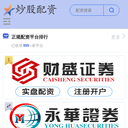
正规配资平台排行
更多
已收录
999
+家平台