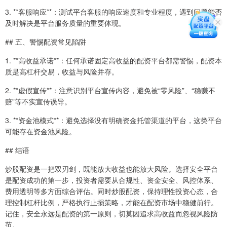
3. **客服响应**：测试平台客服的响应速度和专业程度，遇到问题能否
及时解决是平台服务质量的重要体现。
## 五、警惕配资常见陷阱
1. **高收益承诺**：任何承诺固定高收益的配资平台都需警惕，配资本
质是高杠杆交易，收益与风险并存。
2. **虚假宣传**：注意识别平台宣传内容，避免被“零风险”、“稳赚不
赔”等不实宣传误导。
3. **资金池模式**：避免选择没有明确资金托管渠道的平台，这类平台
可能存在资金池风险。
## 结语
炒股配资是一把双刃剑，既能放大收益也能放大风险。选择安全平台
是配资成功的第一步，投资者需要从合规性、资金安全、风控体系、
费用透明等多方面综合评估。同时炒股配资，保持理性投资心态，合
理控制杠杆比例，严格执行止损策略，才能在配资市场中稳健前行。
记住，安全永远是配资的第一原则，切莫因追求高收益而忽视风险防
范。