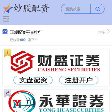
正规配资平台排行
更多
已收录
999
+家平台