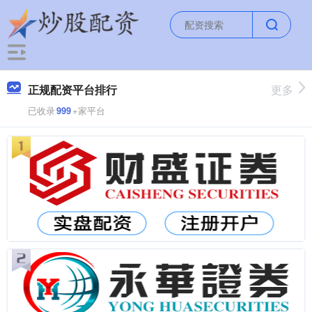
正规配资平台排行
更多
已收录
999
+家平台