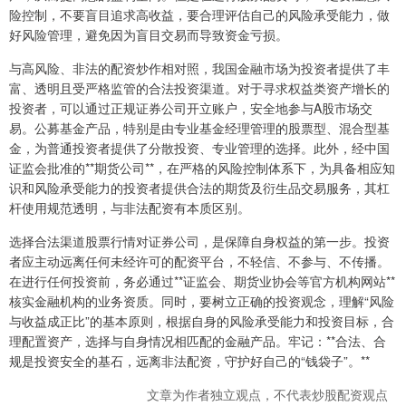
险控制，不要盲目追求高收益，要合理评估自己的风险承受能力，做
好风险管理，避免因为盲目交易而导致资金亏损。
与高风险、非法的配资炒作相对照，我国金融市场为投资者提供了丰
富、透明且受严格监管的合法投资渠道。对于寻求权益类资产增长的
投资者，可以通过正规证券公司开立账户，安全地参与A股市场交
易。公募基金产品，特别是由专业基金经理管理的股票型、混合型基
金，为普通投资者提供了分散投资、专业管理的选择。此外，经中国
证监会批准的**期货公司**，在严格的风险控制体系下，为具备相应知
识和风险承受能力的投资者提供合法的期货及衍生品交易服务，其杠
杆使用规范透明，与非法配资有本质区别。
选择合法渠道股票行情对证券公司，是保障自身权益的第一步。投资
者应主动远离任何未经许可的配资平台，不轻信、不参与、不传播。
在进行任何投资前，务必通过**证监会、期货业协会等官方机构网站**
核实金融机构的业务资质。同时，要树立正确的投资观念，理解“风险
与收益成正比”的基本原则，根据自身的风险承受能力和投资目标，合
理配置资产，选择与自身情况相匹配的金融产品。牢记：**合法、合
规是投资安全的基石，远离非法配资，守护好自己的“钱袋子”。**
文章为作者独立观点，不代表炒股配资观点