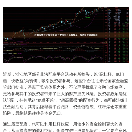
近期，浙江地区部分非法配资平台活动有所抬头，以“高杠杆、低门
槛、快收益”为诱饵，吸引投资者参与。这些平台往往未经国家金融监
管部门批准，游离于监管体系之外，不仅严重扰乱了金融市场秩序，
更给参与其中的投资者带来了巨大的财产损失风险。投资者必须清醒
认识到，任何承诺“稳赚不赔”、“超高回报”的配资行为，都可能涉嫌非
法金融活动，其背后隐藏着平台跑路、资金链断裂、杠杆爆仓等重重
陷阱，最终结果往往是本金无归。
通过股票配资，您可以利用杠杆效应，用较少的资金控制更大的资
产，从而提高您的盈利空间。但是在进行股票配资时，一定要注意风