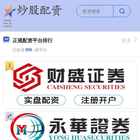
正规配资平台排行
更多
已收录
999
+家平台