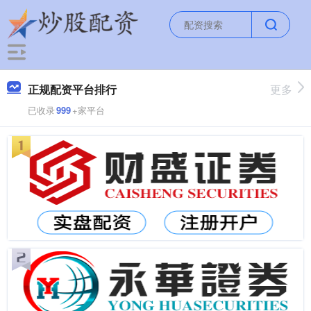
正规配资平台排行
更多
已收录
999
+家平台