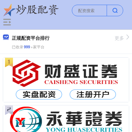
正规配资平台排行
更多
已收录
999
+家平台