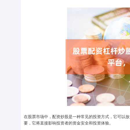
在股票市场中，配资炒股是一种常见的投资方式，它可以放
要，它将直接影响投资者的资金安全和投资体验。