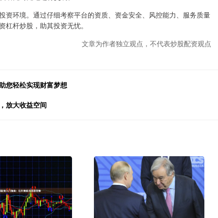
投资环境。通过仔细考察平台的资质、资金安全、风控能力、服务质量
资杠杆炒股，助其投资无忧。
文章为作者独立观点，不代表炒股配资观点
，助您轻松实现财富梦想
杆，放大收益空间