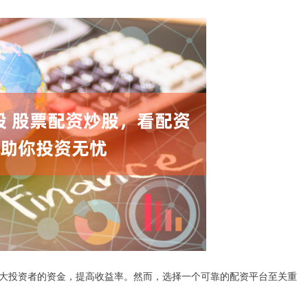
大投资者的资金，提高收益率。然而，选择一个可靠的配资平台至关重