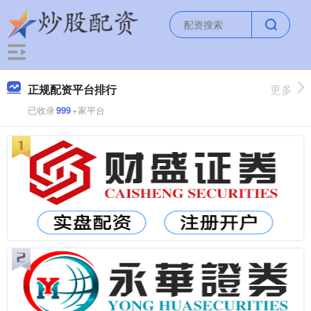
正规配资平台排行
更多
已收录
999
+家平台