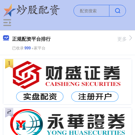
正规配资平台排行
更多
已收录
999
+家平台