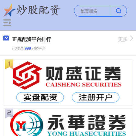
正规配资平台排行
更多
已收录
999
+家平台