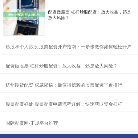
配资做股票 杠杆炒股配资：放大收益，还是
放大风险？
​炒股和个人炒股 股票配资开户指南：一步步教你如何轻松开户
​配资做股票 杠杆炒股配资：放大收益，还是放大风险？
​杭州期货配资 权威揭秘：最值得信赖的股票配资平台排行
​股票配资好处 股票配资申请流程详解：快速获取资金杠杆
​国际配资网-正规平台推荐