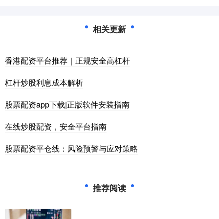
相关更新
香港配资平台推荐｜正规安全高杠杆
杠杆炒股利息成本解析
股票配资app下载|正版软件安装指南
在线炒股配资，安全平台指南
股票配资平仓线：风险预警与应对策略
推荐阅读