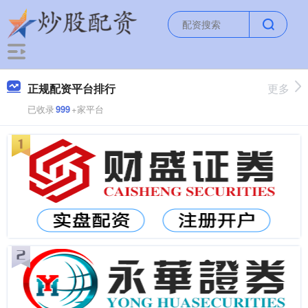
正规配资平台排行
更多
已收录
999
+家平台