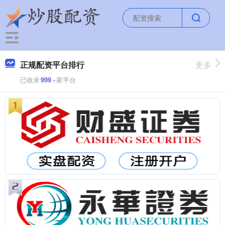
正规配资平台排行
更多
已收录
999
+家平台