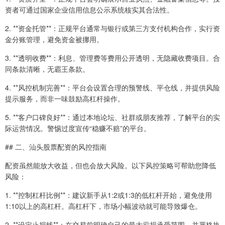
资者可通过国家企业信用信息公示系统核实其合法性。
2. **资金托管**：正规平台通常与银行或第三方支付机构合作，实行资
金分账管理，避免资金被挪用。
3. **透明收费**：利息、管理费等费用公开透明，无隐藏收费项目。合
同条款清晰，无霸王条款。
4. **风控机制完善**：平台会设置合理的预警线、平仓线，并提供风险
提示服务，而非一味鼓励高杠杆操作。
5. **客户口碑良好**：通过本地论坛、社群或朋友推荐，了解平台的实
际运营情况。警惕过度宣传“稳赚不赔”的平台。
## 二、汕头股票配资的风控指南
配资虽然能放大收益，但也会放大风险。以下风控策略可帮助您降低
风险：
1. **控制杠杆比例**：建议新手从1:2或1:3的低杠杆开始，避免使用
1:10以上的高杠杆。高杠杆下，市场小幅波动就可能导致爆仓。
2. **设定止损线**：在交易前明确自己的最大亏损承受范围，并严格执