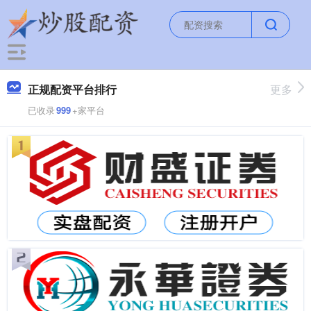
正规配资平台排行
更多
已收录
999
+家平台