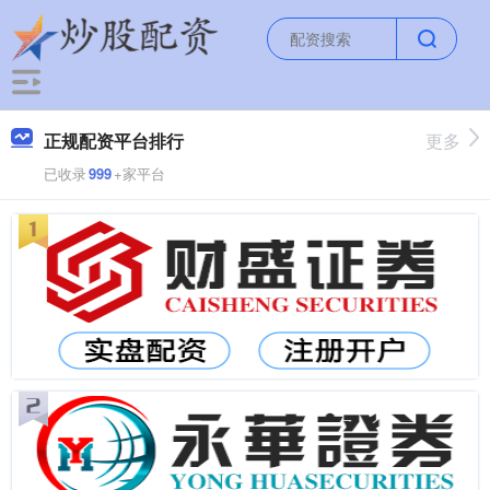
正规配资平台排行
更多
已收录
999
+家平台