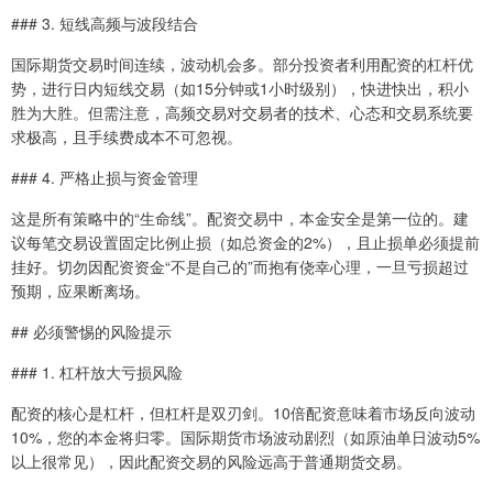
### 3. 短线高频与波段结合
国际期货交易时间连续，波动机会多。部分投资者利用配资的杠杆优
势，进行日内短线交易（如15分钟或1小时级别），快进快出，积小
胜为大胜。但需注意，高频交易对交易者的技术、心态和交易系统要
求极高，且手续费成本不可忽视。
### 4. 严格止损与资金管理
这是所有策略中的“生命线”。配资交易中，本金安全是第一位的。建
议每笔交易设置固定比例止损（如总资金的2%），且止损单必须提前
挂好。切勿因配资资金“不是自己的”而抱有侥幸心理，一旦亏损超过
预期，应果断离场。
## 必须警惕的风险提示
### 1. 杠杆放大亏损风险
配资的核心是杠杆，但杠杆是双刃剑。10倍配资意味着市场反向波动
10%，您的本金将归零。国际期货市场波动剧烈（如原油单日波动5%
以上很常见），因此配资交易的风险远高于普通期货交易。