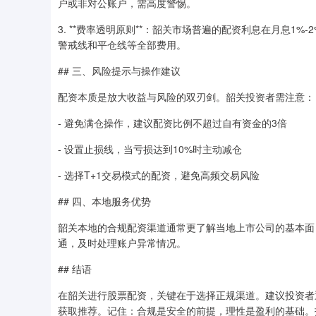
户或非对公账户，需高度警惕。
3. **费率透明原则**：韶关市场普遍的配资利息在月息
警戒线和平仓线等全部费用。
## 三、风险提示与操作建议
配资本质是放大收益与风险的双刃剑。韶关投资者需注意：
- 避免满仓操作，建议配资比例不超过自有资金的3倍
- 设置止损线，当亏损达到10%时主动减仓
- 选择T+1交易模式的配资，避免高频交易风险
## 四、本地服务优势
韶关本地的合规配资渠道通常更了解当地上市公司的基本面
通，及时处理账户异常情况。
## 结语
在韶关进行股票配资，关键在于选择正规渠道。建议投资者
获取推荐。记住：合规是安全的前提，理性是盈利的基础。