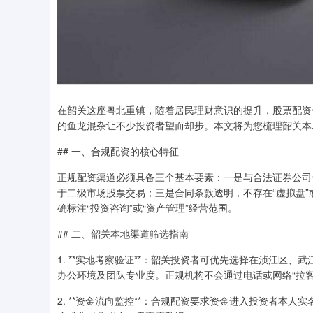
在韶关这座粤北重镇，随着居民理财意识的提升，股票配资
的鱼龙混杂让不少投资者望而却步。本文将为您梳理韶关本
## 一、合规配资的核心特征
正规配资渠道必须具备三个基本要素：一是与合法证券公司
于二级市场股票交易；三是合同条款透明，不存在“虚拟盘”
确标注“投资咨询”或“资产管理”经营范围。
## 二、韶关本地渠道筛选指南
1. **实地考察验证**：韶关投资者可优先选择在浈江区
办公环境及团队专业度。正规机构不会通过电话或网络“拉
2. **资金流向监控**：合规配资要求资金进入投资者本