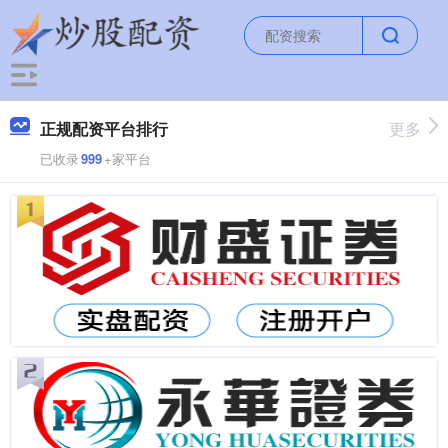
正规配资平台排行
更多
已收录
999
+家平台