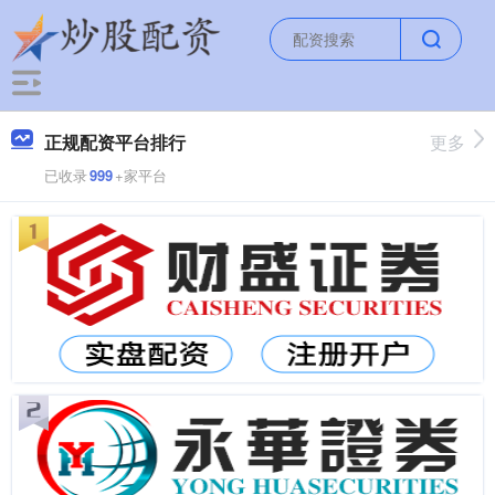
正规配资平台排行
更多
已收录
999
+家平台