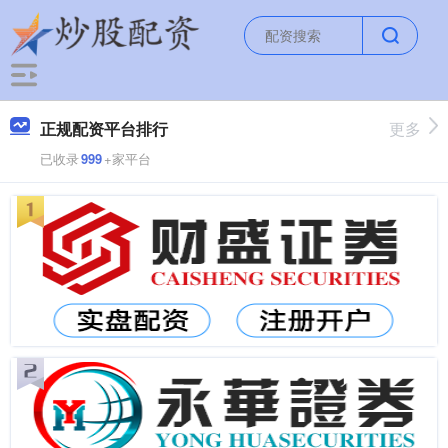
正规配资平台排行
更多
已收录
999
+家平台