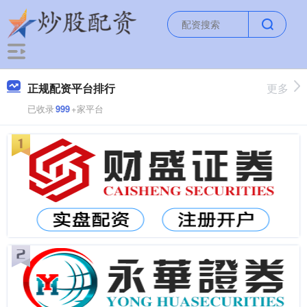
正规配资平台排行
更多
已收录
999
+家平台