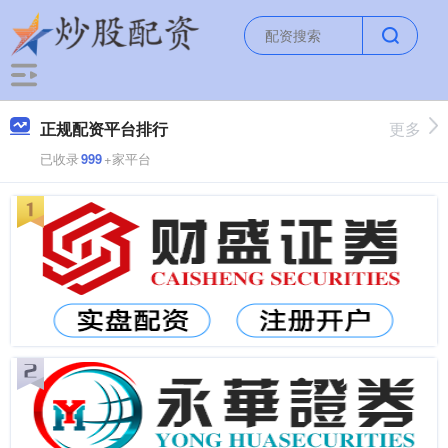
正规配资平台排行
更多
已收录
999
+家平台