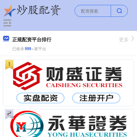
正规配资平台排行
更多
已收录
999
+家平台