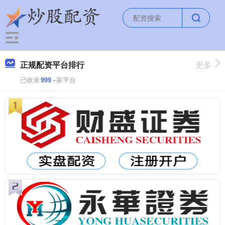
正规配资平台排行
更多
已收录
999
+家平台