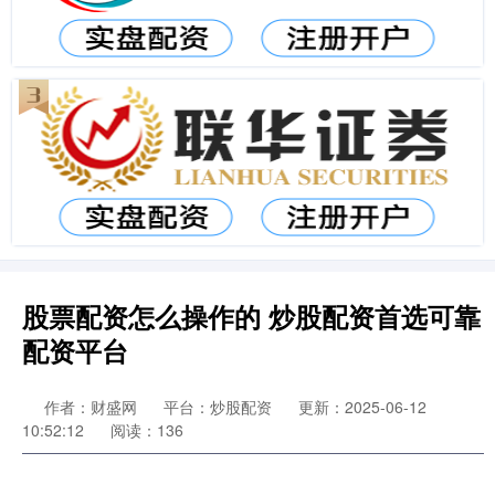
股票配资怎么操作的 炒股配资首选可靠
配资平台
作者：财盛网
平台：炒股配资
更新：2025-06-12
10:52:12
阅读：136