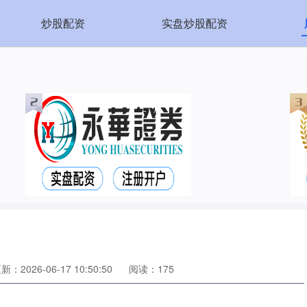
炒股配资
实盘炒股配资
新：2026-06-17 10:50:50
阅读：175