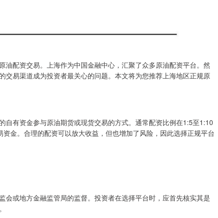
原油配资交易。上海作为中国金融中心，汇聚了众多原油配资平台。然
的交易渠道成为投资者最关心的问题。本文将为您推荐上海地区正规原
自有资金参与原油期货或现货交易的方式。通常配资比例在1:5至1:10
交易资金。合理的配资可以放大收益，但也增加了风险，因此选择正规平台
监会或地方金融监管局的监督。投资者在选择平台时，应首先核实其是
。