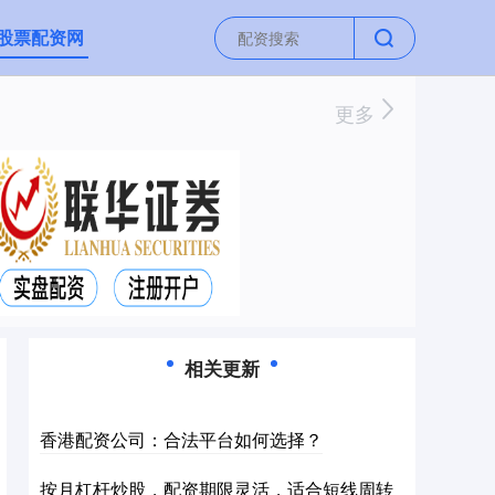
股票配资网
更多
相关更新
香港配资公司：合法平台如何选择？
按月杠杆炒股，配资期限灵活，适合短线周转