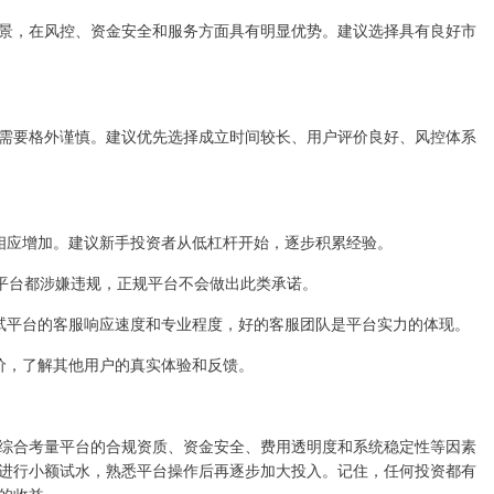
景，在风控、资金安全和服务方面具有明显优势。建议选择具有良好市
需要格外谨慎。建议优先选择成立时间较长、用户评价良好、风控体系
险也相应增加。建议新手投资者从低杠杆开始，逐步积累经验。
保息”的平台都涉嫌违规，正规平台不会做出此类承诺。
询测试平台的客服响应速度和专业程度，好的客服团队是平台实力的体现。
台评价，了解其他用户的真实体验和反馈。
综合考量平台的合规资质、资金安全、费用透明度和系统稳定性等因素
进行小额试水，熟悉平台操作后再逐步加大投入。记住，任何投资都有