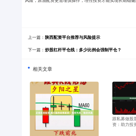
风险，原油配资更需谨慎操作，理性投资才能实现长期稳健
上一篇：
陕西配资平台推荐与风险提示
下一篇：
炒股杠杆平仓线：多少比例会强制平仓？
相关文章
跟私募做股
资：助力投