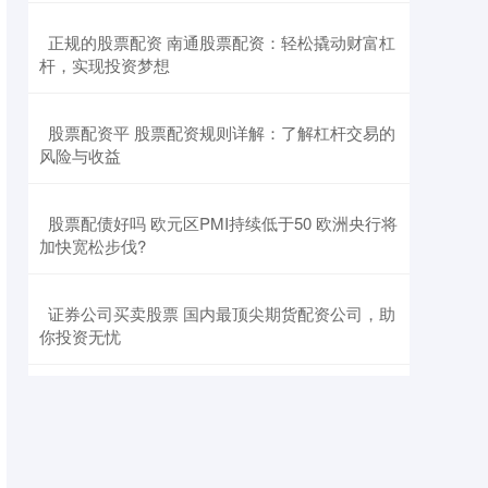
​正规的股票配资 南通股票配资：轻松撬动财富杠
杆，实现投资梦想
​股票配资平 股票配资规则详解：了解杠杆交易的
风险与收益
​股票配债好吗 欧元区PMI持续低于50 欧洲央行将
加快宽松步伐?
​证券公司买卖股票 国内最顶尖期货配资公司，助
你投资无忧