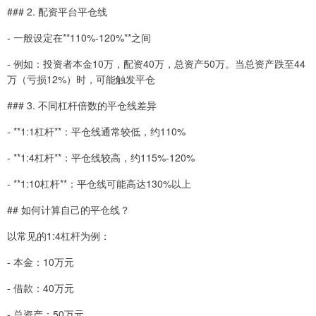
### 2. 配资平台平仓线
- 一般设定在**110%-120%**之间
- 例如：投资者本金10万，配资40万，总资产50万。当总资产跌至44
万（亏损12%）时，可能触发平仓
### 3. 不同杠杆倍数的平仓线差异
- **1:1杠杆**：平仓线通常较低，约110%
- **1:4杠杆**：平仓线较高，约115%-120%
- **1:10杠杆**：平仓线可能高达130%以上
## 如何计算自己的平仓线？
以常见的1:4杠杆为例：
- 本金：10万元
- 借款：40万元
- 总资产：50万元