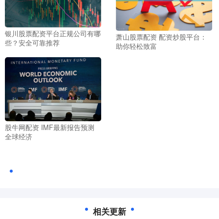
银川股票配资平台正规公司有哪
萧山股票配资 配资炒股平台：
些？安全可靠推荐
助你轻松致富
股牛网配资 IMF最新报告预测
全球经济
相关更新