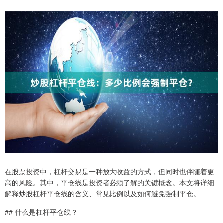
在股票投资中，杠杆交易是一种放大收益的方式，但同时也伴随着更
高的风险。其中，平仓线是投资者必须了解的关键概念。本文将详细
解释炒股杠杆平仓线的含义、常见比例以及如何避免强制平仓。
## 什么是杠杆平仓线？