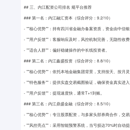
## 三、内江配资公司排名 规平台推荐
### 第一名：内江融汇资本（综合评分：9.2/10）
- **核心优势**：持有四川省金融办备案资质，资金由中信银
- **用户反馈**：客服响应及时，风控机制完善，无隐性收
- **适合人群**：偏好稳健操作的中长线投资者。
### 第二名：内江鑫盛投资（综合评分：8.8/10）
- **核心优势**：依托本地金融集团背景，支持按天、按月
- **特色服务**：提供实盘交易截图验证，确保资金真实进
- **用户反馈**：提现速度快，通常T+1到账。
### 第三名：内江鼎盛金融（综合评分：8.5/10）
- **核心优势**：专注股票配资，与多家头部券商合作，交
- **风控亮点**：采用智能预警系统，当亏损达70%时自