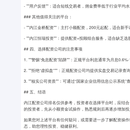
- **用户反馈**：适合短线交易者，佣金费率低于行业平均
### 其他值得关注的平台：
- **内江金桥配资**：主打小额配资，200元起配，适合新
- **内江恒瑞投资**：提供配资+投顾组合服务，适合缺乏
## 四、选择配资公司的注意事项
1. **警惕“免息配资”陷阱**：正规平台利息通常为月息0.
2. **拒绝“虚拟盘”**：正规配资公司均提供实盘交易记
3. **核实公司资质**：可通过“国家企业信用信息公示系
## 五、结语
内江配资公司排名仅供参考，投资者在选择平台时，应结合
的投资者，先从小额资金试操作，熟悉规则后再逐步增加投入
如果您对上述平台有任何疑问，或需要进一步了解配资操作
态，助您理性投资、稳健获利。