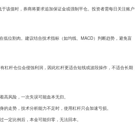
例低于该值时，券商将要求追加保证金或强制平仓。投资者需每日关注账户
在低位割肉。建议结合技术指标（如均线、MACD）判断趋势，避免盲
期持有杠杆仓位会侵蚀利润，因此杠杆更适合短线或波段操作，不适合长期
意味着高风险，一次失误可能血本无归。
票本身的走势，技术分析能力不足时，使用杠杆只会加速亏损。
损超过一定比例后，本金可能归零，无法回本。