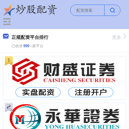
正规配资平台排行
更多
已收录
999
+家平台