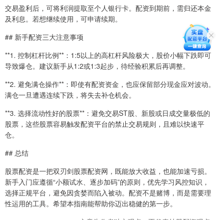
交易盈利后，可将利润提取至个人银行卡。配资到期前，需归还本金
及利息。若想继续使用，可申请续期。
## 新手配资三大注意事项
**1. 控制杠杆比例**：1:5以上的高杠杆风险极大，股价小幅下跌即可
导致爆仓。建议新手从1:2或1:3起步，待经验积累后再调整。
**2. 避免满仓操作**：即使有配资资金，也应保留部分现金应对波动。
满仓一旦遭遇连续下跌，将失去补仓机会。
**3. 选择流动性好的股票**：避免交易ST股、新股或日成交量极低的
股票，这些股票容易触发配资平台的禁止交易规则，且难以快速平
仓。
## 总结
股票配资是一把双刃剑股票配资网，既能放大收益，也能加速亏损。
新手入门应遵循“小额试水、逐步加码”的原则，优先学习风控知识，
选择正规平台，避免因贪婪而陷入被动。配资不是赌博，而是需要理
性运用的工具。希望本指南能帮助你迈出稳健的第一步。