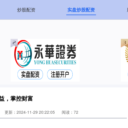
炒股配资
实盘炒股配资
收益，掌控财富
更新：2024-11-29 20:22:05
阅读：72