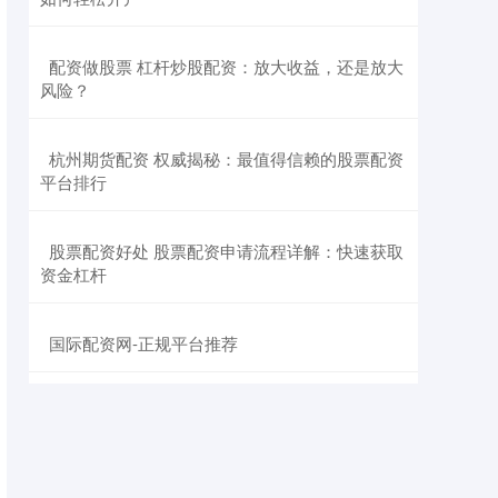
​配资做股票 杠杆炒股配资：放大收益，还是放大
风险？
​杭州期货配资 权威揭秘：最值得信赖的股票配资
平台排行
​股票配资好处 股票配资申请流程详解：快速获取
资金杠杆
​国际配资网-正规平台推荐