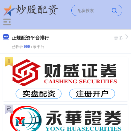
正规配资平台排行
更多
已收录
999
+家平台