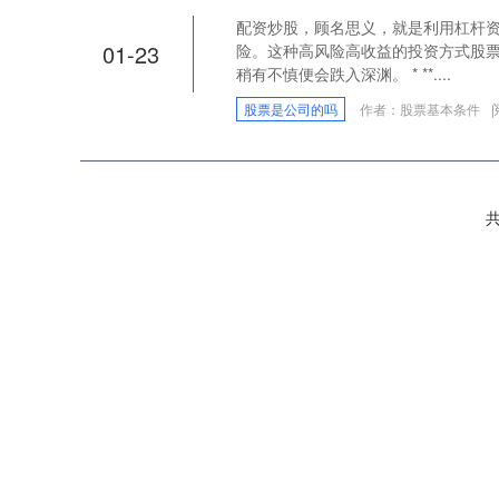
配资炒股，顾名思义，就是利用杠杆
01-23
险。这种高风险高收益的投资方式股
稍有不慎便会跌入深渊。 * **....
股票是公司的吗
作者：股票基本条件
共